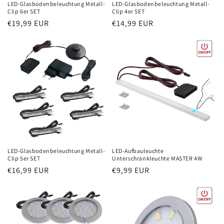
LED-Glasbodenbeleuchtung Metall-
LED-Glasbodenbeleuchtung Metall-
Clip 6er SET
Clip 4er SET
Normaler
€19,99 EUR
Normaler
€14,99 EUR
Preis
Preis
LED-Glasbodenbeleuchtung Metall-
LED-Aufbauleuchte
Clip 5er SET
Unterschrankleuchte MASTER 4W
Normaler
€16,99 EUR
Normaler
€9,99 EUR
Preis
Preis