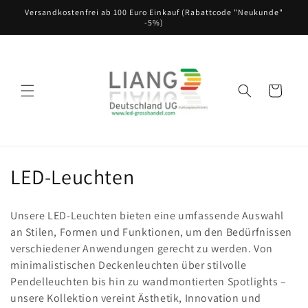
Direkt
Versandkostenfrei ab 100 Euro Einkauf (Rabattcode "Neukunde"
zum
-5%)
Inhalt
Warenkorb
K
LED-Leuchten
a
Unsere LED-Leuchten bieten eine umfassende Auswahl
t
an Stilen, Formen und Funktionen, um den Bedürfnissen
verschiedener Anwendungen gerecht zu werden. Von
e
minimalistischen Deckenleuchten über stilvolle
g
Pendelleuchten bis hin zu wandmontierten Spotlights –
unsere Kollektion vereint Ästhetik, Innovation und