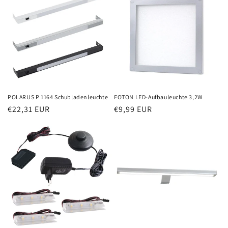
POLARUS P 1164 Schubladenleuchte
FOTON LED-Aufbauleuchte 3,2W
Normaler
€22,31 EUR
Normaler
€9,99 EUR
Preis
Preis