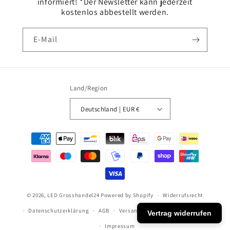
informiert! *Der Newsletter kann jederzeit
kostenlos abbestellt werden.
E-Mail
Land/Region
Deutschland | EUR €
Zahlungsmethoden
© 2026,
LED Grosshandel24
Powered by Shopify
Widerrufsrecht
Datenschutzerklärung
AGB
Versand
Kontaktinformationen
Vertrag widerrufen
Impressum