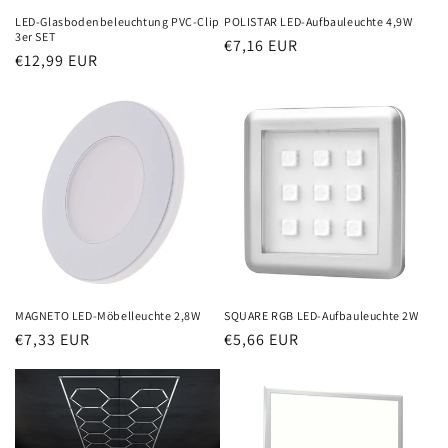
LED-Glasbodenbeleuchtung PVC-Clip
POLISTAR LED-Aufbauleuchte 4,9W
3er SET
Normaler
€7,16 EUR
Normaler
€12,99 EUR
Preis
Preis
MAGNETO LED-Möbelleuchte 2,8W
SQUARE RGB LED-Aufbauleuchte 2W
Normaler
€7,33 EUR
Normaler
€5,66 EUR
Preis
Preis