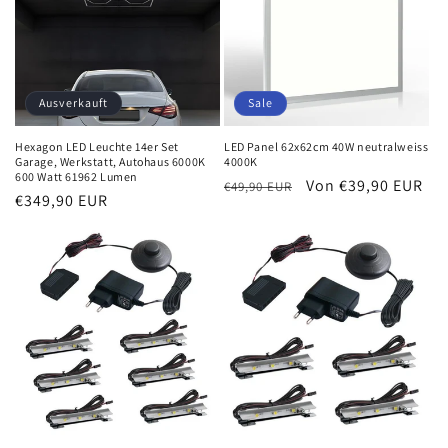
Ausverkauft
Sale
Hexagon LED Leuchte 14er Set
LED Panel 62x62cm 40W neutralweiss
Garage, Werkstatt, Autohaus 6000K
4000K
600 Watt 61962 Lumen
Normaler
Verkaufspreis
Von €39,90 EUR
€49,90 EUR
Normaler
€349,90 EUR
Preis
Preis