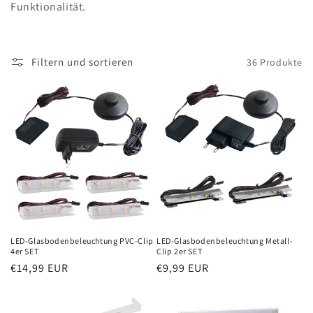
o
Funktionalität.
r
i
Filtern und sortieren
36 Produkte
e
:
LED-Glasbodenbeleuchtung PVC-Clip
LED-Glasbodenbeleuchtung Metall-
4er SET
Clip 2er SET
Normaler
€14,99 EUR
Normaler
€9,99 EUR
Preis
Preis