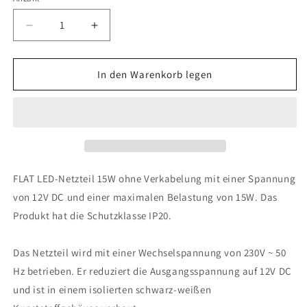
Anzahl
Verringere
Erhöhe
die
die
Menge
Menge
für
für
In den Warenkorb legen
LED-
LED-
Netzteil
Netzteil
FLAT
FLAT
12V
12V
DC
DC
15W
15W
FLAT LED-Netzteil 15W ohne Verkabelung mit einer Spannung
von 12V DC und einer maximalen Belastung von 15W. Das
Produkt hat die Schutzklasse IP20.
Das Netzteil wird mit einer Wechselspannung von 230V ~ 50
Hz betrieben. Er reduziert die Ausgangsspannung auf 12V DC
und ist in einem isolierten schwarz-weißen